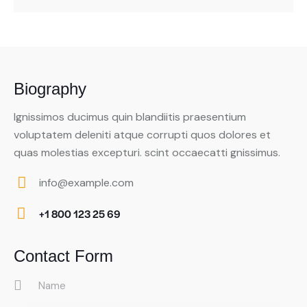
Biography
Ignissimos ducimus quin blandiitis praesentium
voluptatem deleniti atque corrupti quos dolores et
quas molestias excepturi. scint occaecatti gnissimus.
info@example.com
E-
+1 800 123 25 69
m
Ph
ail:
on
Contact Form
e: