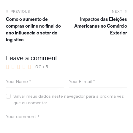
PREVIOUS
NEXT
Como o aumento de
Impactos das Eleições
compras online no final do
Americanas no Comércio
ano influencia o setor de
Exterior
logística
Leave a comment
0.0
/
5
Salvar meus dados neste navegador para a próxima vez
que eu comentar.