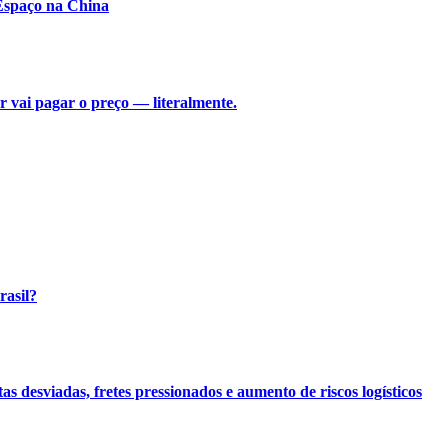
 Espaço na China
 vai pagar o preço — literalmente.
rasil?
as desviadas, fretes pressionados e aumento de riscos logísticos