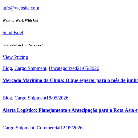
info@website.com
Want to Work With Us?
Send Brief
Interested in Our Services?
View Pricing
Blog
,
Cargo Shipment
,
Uncategorized
21/05/2026
Mercado Marítimo da China: O que esperar para o mês de junh
Blog
,
Cargo Shipment
18/05/2026
Alerta Logístico: Planejamento e Antecipação para a Rota Ásia
Cargo Shipment
,
Commercial
12/05/2026