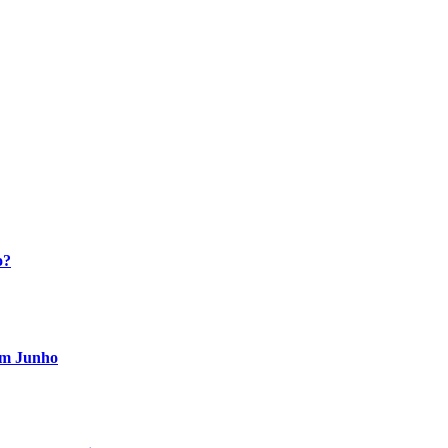
o?
 em Junho