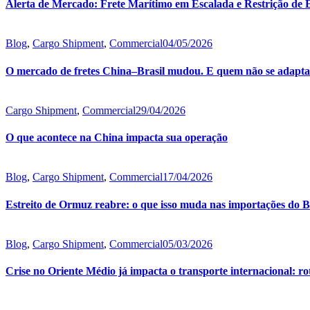
Alerta de Mercado: Frete Marítimo em Escalada e Restrição de
Blog
,
Cargo Shipment
,
Commercial
04/05/2026
O mercado de fretes China–Brasil mudou. E quem não se adaptar
Cargo Shipment
,
Commercial
29/04/2026
O que acontece na China impacta sua operação
Blog
,
Cargo Shipment
,
Commercial
17/04/2026
Estreito de Ormuz reabre: o que isso muda nas importações do B
Blog
,
Cargo Shipment
,
Commercial
05/03/2026
Crise no Oriente Médio já impacta o transporte internacional: rot